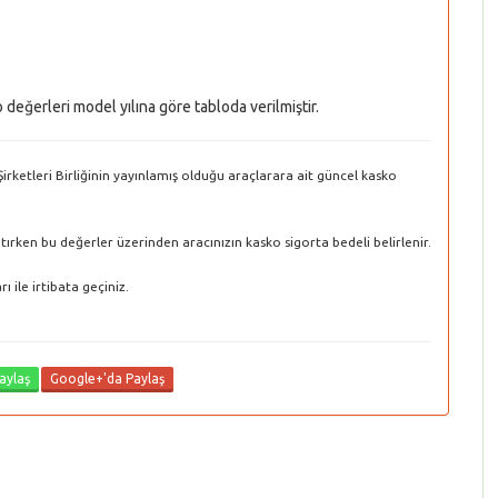
eğerleri model yılına göre tabloda verilmiştir.
rketleri Birliğinin yayınlamış olduğu araçlarara ait güncel kasko
ptırken bu değerler üzerinden aracınızın kasko sigorta bedeli belirlenir.
 ile irtibata geçiniz.
aylaş
Google+'da Paylaş